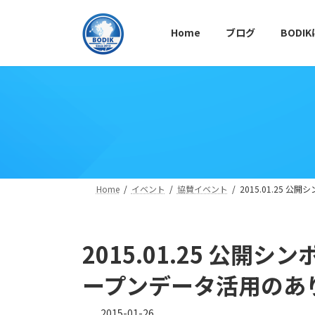
コ
ナ
ン
ビ
Home
ブログ
BODI
テ
ゲ
ン
ー
ツ
シ
へ
ョ
ス
ン
キ
に
ッ
移
プ
動
Home
イベント
協賛イベント
2015.01.25
2015.01.25 公
ープンデータ活用のあ
2015-01-26