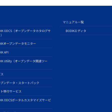
マニュアル一覧
DIK ODCS（オープンデータカタログサ
BODIKエディタ
ト）
DIKオープンデータモニター
IK API
DIK Utility（オープンデータ関連ツー
）
ビス
ープンデータ・スタートパック
イト移行サービス
DIK ODCSポータルカスタマイズサービ