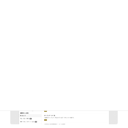
BODIK API
オープンデータの利活用を推進するために「BODIK API」を
公開します。 背景 データを利活用する際にはいくつかの問
題もわかってきました。…